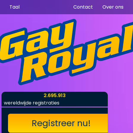
Taal
Contact
Over ons
2.695.913
wereldwijde registraties
Registreer nu!